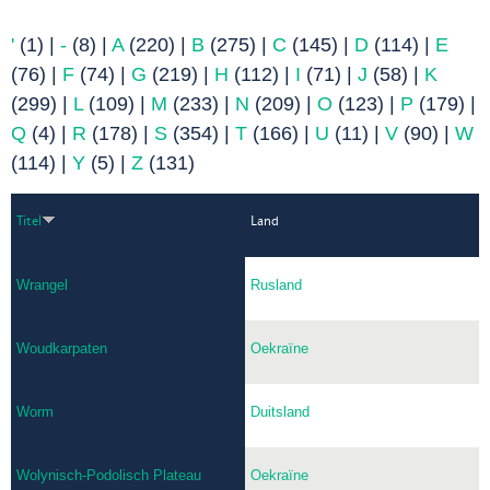
'
(1)
|
-
(8)
|
A
(220)
|
B
(275)
|
C
(145)
|
D
(114)
|
E
(76)
|
F
(74)
|
G
(219)
|
H
(112)
|
I
(71)
|
J
(58)
|
K
(299)
|
L
(109)
|
M
(233)
|
N
(209)
|
O
(123)
|
P
(179)
|
Q
(4)
|
R
(178)
|
S
(354)
|
T
(166)
|
U
(11)
|
V
(90)
|
W
(114)
|
Y
(5)
|
Z
(131)
Titel
Land
Wrangel
Rusland
Woudkarpaten
Oekraïne
Worm
Duitsland
Wolynisch-Podolisch Plateau
Oekraïne