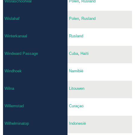
Wislaschoorwal
Polen
,
Rusland
Wislahaf
Polen
,
Rusland
Winterkanaal
Rusland
Windward Passage
Cuba
,
Haïti
Windhoek
Namibië
Wilna
Litouwen
Willemstad
Curaçao
Wilhelminatop
Indonesië