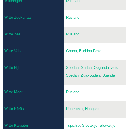
Woeringen
Duitsland
Witte Zeekanaal
Rusland
Witte Zee
Rusland
Witte Volta
Ghana
,
Burkina Faso
Witte Nijl
Soedan
,
Sudan
,
Oeganda
,
Zuid-
Soedan
,
Zuid-Sudan
,
Uganda
Witte Meer
Rusland
Witte Körös
Roemenië
,
Hongarije
Witte Karpaten
Tsjechië
,
Slovakije
,
Slowakije