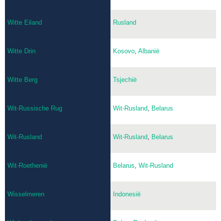
Witte Eiland
Rusland
Witte Drin
Kosovo
,
Albanië
Witte Berg
Tsjechië
Wit-Russische Rug
Wit-Rusland
,
Belarus
Wit-Rusland
Wit-Rusland
,
Belarus
Wit-Roethenië
Belarus
,
Wit-Rusland
Wisselmeren
Indonesië