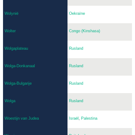
Wolynië
Oekraïne
Wolter
Congo (Kinshasa)
Wolgaplateau
Rusland
Wolga-Donkanaal
Rusland
Wolga-Bulgarije
Rusland
Wolga
Rusland
Woestijn van Judea
Israël
,
Palestina