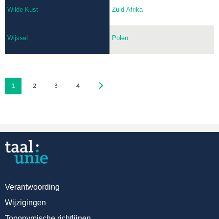
Wilde Kust
Zuid-Afrika
Wijssel
Polen
1
2
3
4
Verantwoording
Wijzigingen
Toponymische richtlijnen