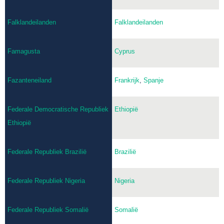
Falklandeilanden
Falklandeilanden
Famagusta
Cyprus
Fazanteneiland
Frankrijk
,
Spanje
Federale Democratische Republiek
Ethiopië
Ethiopië
Federale Republiek Brazilië
Brazilië
Federale Republiek Nigeria
Nigeria
Federale Republiek Somalië
Somalië