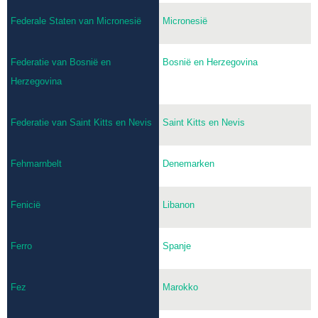
Federale Staten van Micronesië
Micronesië
Federatie van Bosnië en
Bosnië en Herzegovina
Herzegovina
Federatie van Saint Kitts en Nevis
Saint Kitts en Nevis
Fehmarnbelt
Denemarken
Fenicië
Libanon
Ferro
Spanje
Fez
Marokko