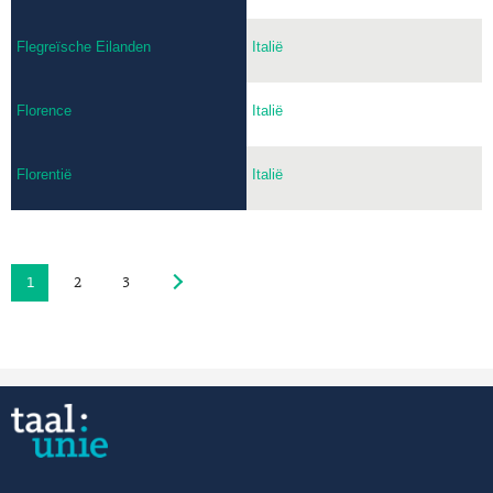
Flegreïsche Eilanden
Italië
Florence
Italië
Florentië
Italië
1
2
3