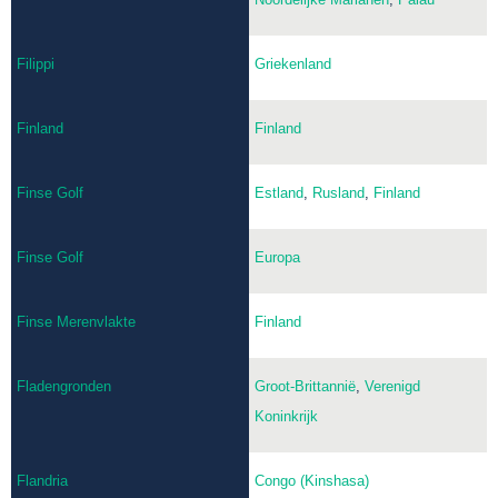
Filippi
Griekenland
Finland
Finland
Finse Golf
Estland
,
Rusland
,
Finland
Finse Golf
Europa
Finse Merenvlakte
Finland
Fladengronden
Groot-Brittannië
,
Verenigd
Koninkrijk
Flandria
Congo (Kinshasa)