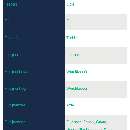
Fezzan
Libië
Fiji
Fiji
Filadelfia
Turkije
Filipijnen
Filipijnen
Filipijnenbekken
Wereldzeeën
Filipijnentrog
Wereldzeeën
Filipijnenzee
Azië
Filipijnenzee
Filipijnen
,
Japan
,
Guam
,
Noordelijke Marianen
,
Palau