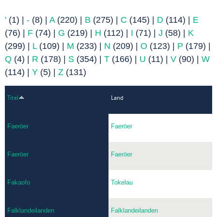
'
(1)
|
-
(8)
|
A
(220)
|
B
(275)
|
C
(145)
|
D
(114)
|
E
(76)
|
F
(74)
|
G
(219)
|
H
(112)
|
I
(71)
|
J
(58)
|
K
(299)
|
L
(109)
|
M
(233)
|
N
(209)
|
O
(123)
|
P
(179)
|
Q
(4)
|
R
(178)
|
S
(354)
|
T
(166)
|
U
(11)
|
V
(90)
|
W
(114)
|
Y
(5)
|
Z
(131)
Titel
Land
Faeröer
Faeröer
Faeröer
Faeröer
Fakaofo
Tokelau
Falklandeilanden
Falklandeilanden