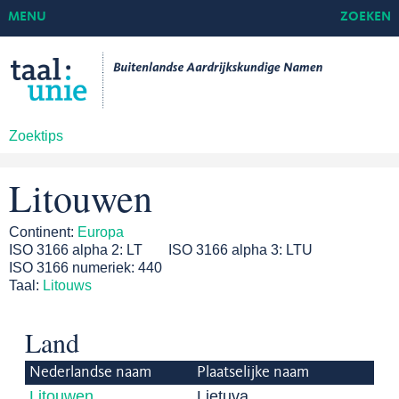
MENU
ZOEKEN
Zoektips
Litouwen
Continent:
Europa
ISO 3166 alpha 2:
LT
ISO 3166 alpha 3:
LTU
ISO 3166 numeriek:
440
Taal:
Litouws
Land
Nederlandse naam
Plaatselijke naam
Litouwen
Lietuva