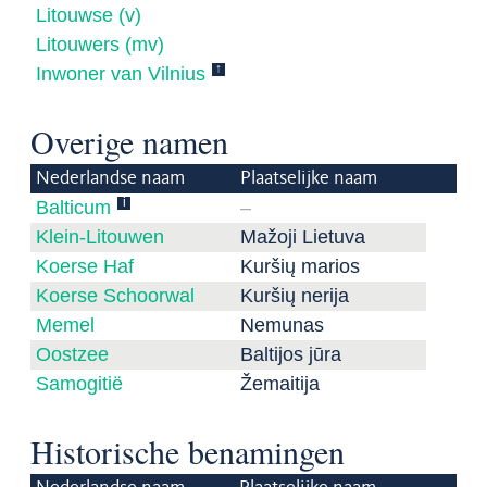
Litouwse (v)
Litouwers (mv)
↑
Inwoner van Vilnius
Overige namen
Nederlandse naam
Plaatselijke naam
i
Balticum
–
Klein-Litouwen
Mažoji Lietuva
Koerse Haf
Kuršių marios
Koerse Schoorwal
Kuršių nerija
Memel
Nemunas
Oostzee
Baltijos jūra
Samogitië
Žemaitija
Historische benamingen