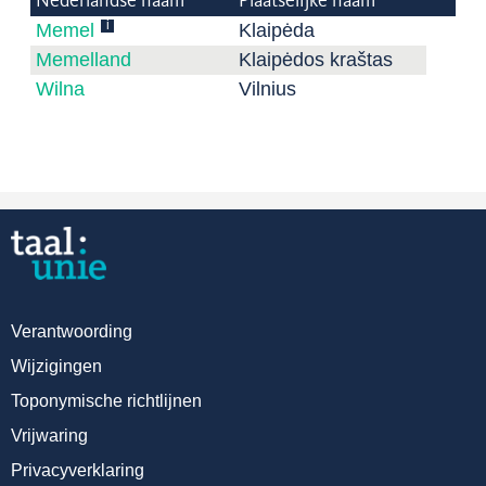
Nederlandse naam
Plaatselijke naam
i
Memel
Klaipėda
Memelland
Klaipėdos kraštas
Wilna
Vilnius
Verantwoording
Wijzigingen
Toponymische richtlijnen
Vrijwaring
Privacyverklaring