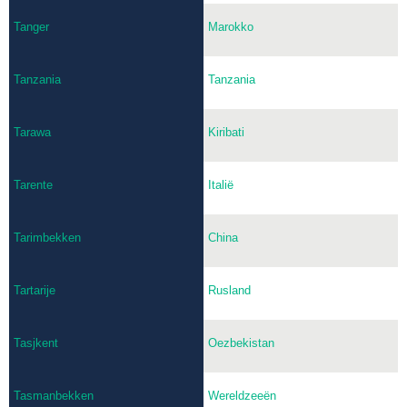
Tanger
Marokko
Tanzania
Tanzania
Tarawa
Kiribati
Tarente
Italië
Tarimbekken
China
Tartarije
Rusland
Tasjkent
Oezbekistan
Tasmanbekken
Wereldzeeën