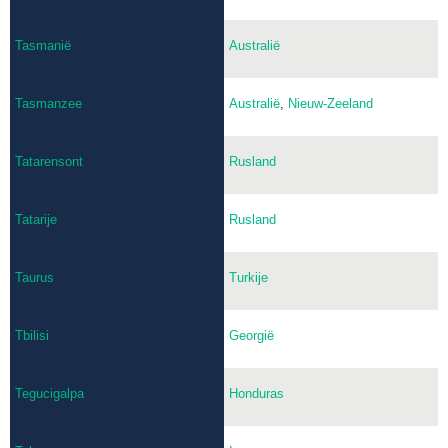
Tasmanië
Australië
Tasmanzee
Australië
,
Nieuw-Zeeland
Tatarensont
Rusland
Tatarije
Rusland
Taurus
Turkije
Tbilisi
Georgië
Tegucigalpa
Honduras