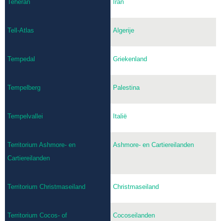
Teheran
Iran
Tell-Atlas
Algerije
Tempedal
Griekenland
Tempelberg
Palestina
Tempelvallei
Italië
Territorium Ashmore- en
Ashmore- en Cartiereilanden
Cartiereilanden
Territorium Christmaseiland
Christmaseiland
Territorium Cocos- of
Cocoseilanden