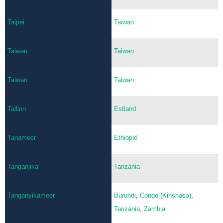
Taipei
Taiwan
Taiwan
Taiwan
Taiwan
Taiwan
Tallinn
Estland
Tanameer
Ethiopië
Tanganjika
Tanzania
Tanganyikameer
Burundi
,
Congo (Kinshasa)
,
Tanzania
,
Zambia