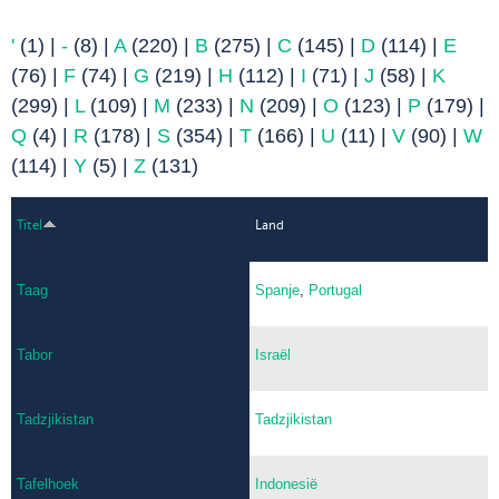
'
(1)
|
-
(8)
|
A
(220)
|
B
(275)
|
C
(145)
|
D
(114)
|
E
(76)
|
F
(74)
|
G
(219)
|
H
(112)
|
I
(71)
|
J
(58)
|
K
(299)
|
L
(109)
|
M
(233)
|
N
(209)
|
O
(123)
|
P
(179)
|
Q
(4)
|
R
(178)
|
S
(354)
|
T
(166)
|
U
(11)
|
V
(90)
|
W
(114)
|
Y
(5)
|
Z
(131)
Titel
Land
Taag
Spanje
,
Portugal
Tabor
Israël
Tadzjikistan
Tadzjikistan
Tafelhoek
Indonesië