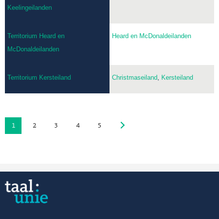
Keelingeilanden
Territorium Heard en
Heard en McDonaldeilanden
McDonaldeilanden
Territorium Kersteiland
Christmaseiland
,
Kersteiland
1
2
3
4
5