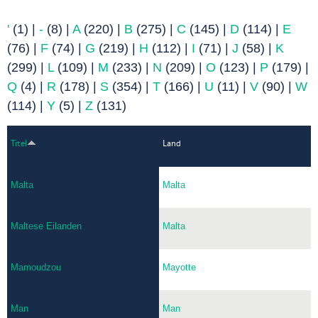
'
(1)
|
-
(8)
|
A
(220)
|
B
(275)
|
C
(145)
|
D
(114)
|
E
(76)
|
F
(74)
|
G
(219)
|
H
(112)
|
I
(71)
|
J
(58)
|
K
(299)
|
L
(109)
|
M
(233)
|
N
(209)
|
O
(123)
|
P
(179)
|
Q
(4)
|
R
(178)
|
S
(354)
|
T
(166)
|
U
(11)
|
V
(90)
|
W
(114)
|
Y
(5)
|
Z
(131)
Titel
Land
Malta
Malta
Maltese Eilanden
Malta
Mamoudzou
Mayotte
Man
Man