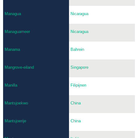
Managua
Nicaragua
Managuameer
Nicaragua
Manama
Bahrein
Mangrove-eiland
Singapore
Manilla
Filipijnen
Mantsjoekwo
China
Mantsjoerije
China