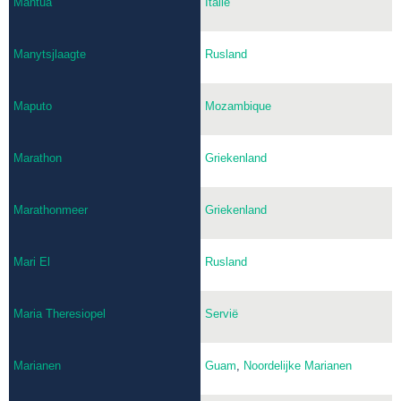
Mantua
Italië
Manytsjlaagte
Rusland
Maputo
Mozambique
Marathon
Griekenland
Marathonmeer
Griekenland
Mari El
Rusland
Maria Theresiopel
Servië
Marianen
Guam
,
Noordelijke Marianen