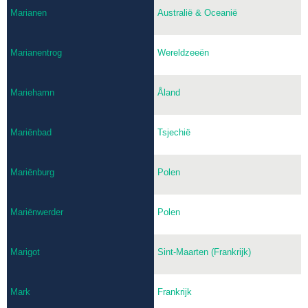
Marianen
Australië & Oceanië
Marianentrog
Wereldzeeën
Mariehamn
Åland
Mariënbad
Tsjechië
Mariënburg
Polen
Mariënwerder
Polen
Marigot
Sint-Maarten (Frankrijk)
Mark
Frankrijk