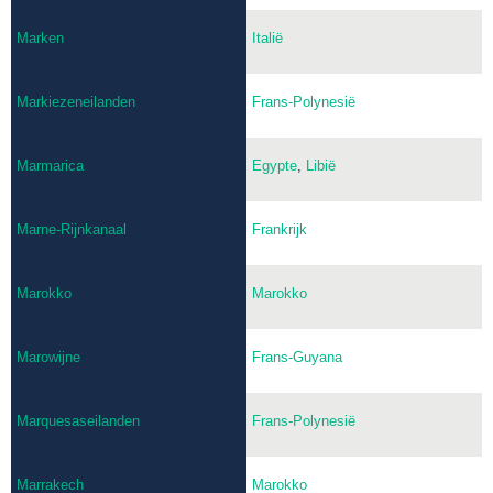
Marken
Italië
Markiezeneilanden
Frans-Polynesië
Marmarica
Egypte
,
Libië
Marne-Rijnkanaal
Frankrijk
Marokko
Marokko
Marowijne
Frans-Guyana
Marquesaseilanden
Frans-Polynesië
Marrakech
Marokko