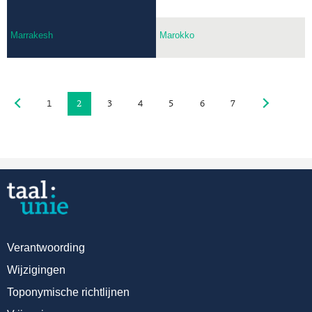
Marrakesh
Marokko
1
2
3
4
5
6
7
Verantwoording
Wijzigingen
Toponymische richtlijnen