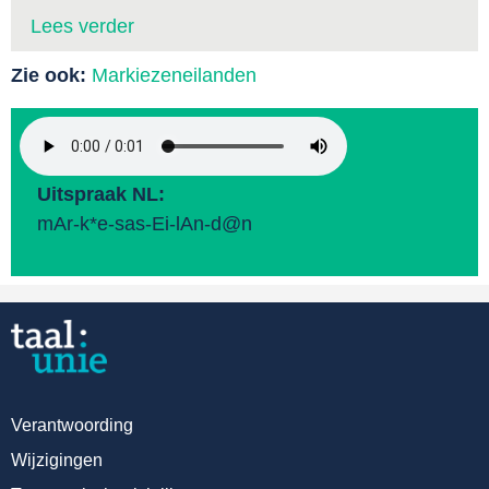
Lees verder
Zie ook:
Markiezeneilanden
Uitspraak NL:
mAr-k*e-sas-Ei-lAn-d@n
Verantwoording
Wijzigingen