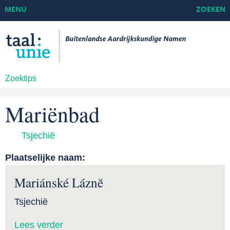
MENU
ZOEKEN
Zoektips
Mariënbad
Tsjechië
Plaatselijke naam:
Mariánské Láznĕ
Tsjechië
Lees verder