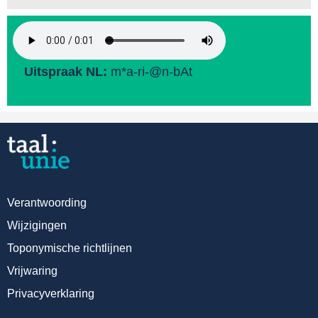
Uitspraak NL:
m*a-ri-@n-bAt
Verantwoording
Wijzigingen
Toponymische richtlijnen
Vrijwaring
Privacyverklaring