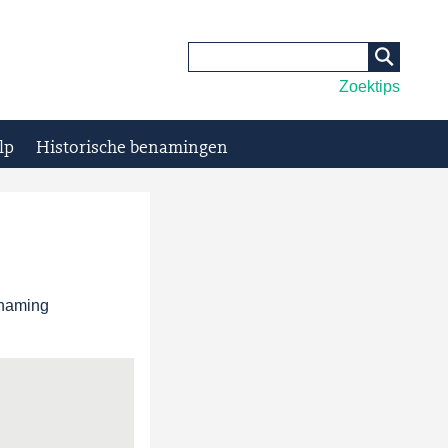
Zoektips
lp
Historische benamingen
enaming