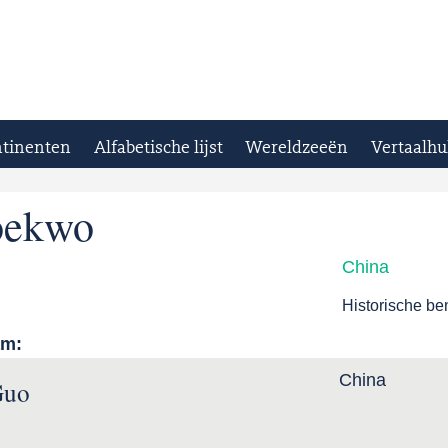
tinenten
Alfabetische lijst
Wereldzeeën
Vertaalhu
oekwo
China
Historische b
am:
China
Guo