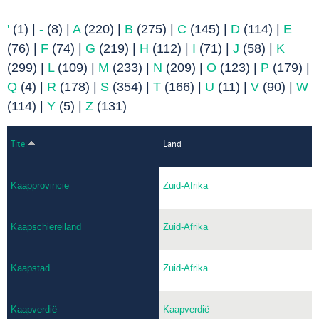
'
(1)
|
-
(8)
|
A
(220)
|
B
(275)
|
C
(145)
|
D
(114)
|
E
(76)
|
F
(74)
|
G
(219)
|
H
(112)
|
I
(71)
|
J
(58)
|
K
(299)
|
L
(109)
|
M
(233)
|
N
(209)
|
O
(123)
|
P
(179)
|
Q
(4)
|
R
(178)
|
S
(354)
|
T
(166)
|
U
(11)
|
V
(90)
|
W
(114)
|
Y
(5)
|
Z
(131)
Titel
Land
Kaapprovincie
Zuid-Afrika
Kaapschiereiland
Zuid-Afrika
Kaapstad
Zuid-Afrika
Kaapverdië
Kaapverdië