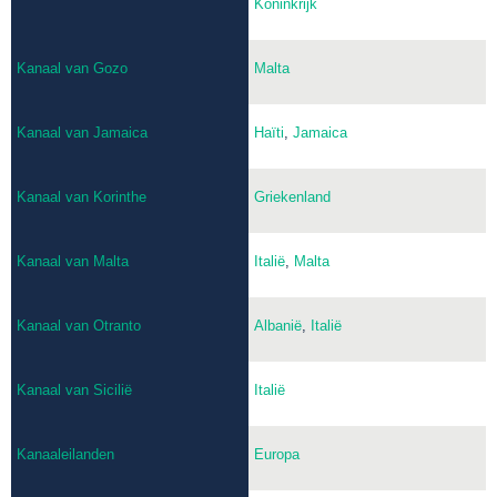
Koninkrijk
Kanaal van Gozo
Malta
Kanaal van Jamaica
Haïti
,
Jamaica
Kanaal van Korinthe
Griekenland
Kanaal van Malta
Italië
,
Malta
Kanaal van Otranto
Albanië
,
Italië
Kanaal van Sicilië
Italië
Kanaaleilanden
Europa