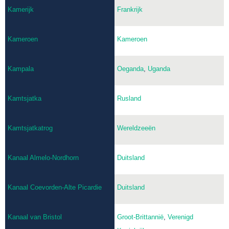
Kamerijk
Frankrijk
Kameroen
Kameroen
Kampala
Oeganda
,
Uganda
Kamtsjatka
Rusland
Kamtsjatkatrog
Wereldzeeën
Kanaal Almelo-Nordhorn
Duitsland
Kanaal Coevorden-Alte Picardie
Duitsland
Kanaal van Bristol
Groot-Brittannië
,
Verenigd