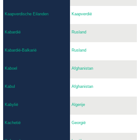
Kaapverdische Eilanden
Kaapverdië
Kabardië
Rusland
Kabardië-Balkarië
Rusland
Kaboel
Afghanistan
Kabul
Afghanistan
Kabylië
Algerije
Kachetië
Georgië