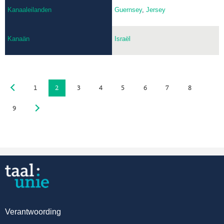
Kanaaleilanden
Guernsey
,
Jersey
Kanaän
Israël
1
2
3
4
5
6
7
8
9
Verantwoording