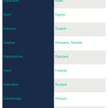
Kafarnaüm
Israël
Kaïro
Egypte
Kairouan
Tunesië
Kalahari
Botswana
,
Namibië
Kaldenkerken
Duitsland
Kales
Frankrijk
Kalmukkië
Rusland
Kamahoogte
Rusland