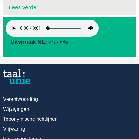
Lees verder
Uitspraak NL:
k*a-l@s
Verantwoording
Wijzigingen
Toponymische richtlijnen
Vrijwaring
Privacyverklaring