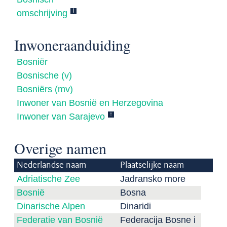
i
omschrijving
Inwoneraanduiding
Bosniër
Bosnische (v)
Bosniërs (mv)
Inwoner van Bosnië en Herzegovina
↑
Inwoner van Sarajevo
Overige namen
Nederlandse naam
Plaatselijke naam
Adriatische Zee
Jadransko more
Bosnië
Bosna
Dinarische Alpen
Dinaridi
Federatie van Bosnië
Federacija Bosne i