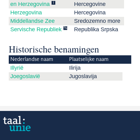
i
en Herzegovina
Hercegovine
Herzegovina
Hercegovina
Middellandse Zee
Sredozemno more
%
Servische Republiek
Republika Srpska
Historische benamingen
Nederlandse naam
Plaatselijke naam
Illyrië
Ilirija
Joegoslavië
Jugoslavija