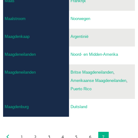
Maas
Frankrijk
Maalstroom
Noorwegen
Maagdenkaap
Argentinië
Maagdeneilanden
Noord- en Midden-Amerika
Maagdeneilanden
Britse Maagdeneilanden
,
Amerikaanse Maagdeneilanden
,
Puerto Rico
Maagdenburg
Duitsland
1
2
3
4
5
6
7