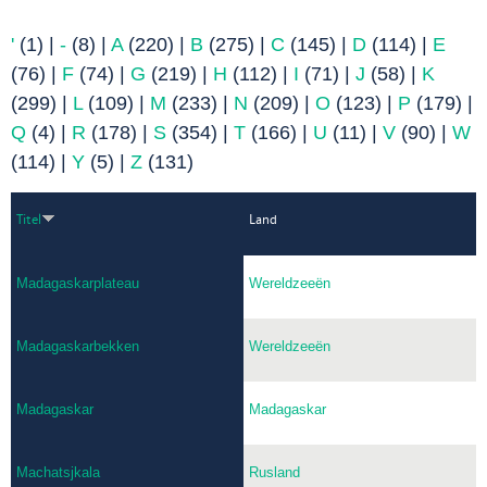
'
(1)
|
-
(8)
|
A
(220)
|
B
(275)
|
C
(145)
|
D
(114)
|
E
(76)
|
F
(74)
|
G
(219)
|
H
(112)
|
I
(71)
|
J
(58)
|
K
(299)
|
L
(109)
|
M
(233)
|
N
(209)
|
O
(123)
|
P
(179)
|
Q
(4)
|
R
(178)
|
S
(354)
|
T
(166)
|
U
(11)
|
V
(90)
|
W
(114)
|
Y
(5)
|
Z
(131)
Titel
Land
Madagaskarplateau
Wereldzeeën
Madagaskarbekken
Wereldzeeën
Madagaskar
Madagaskar
Machatsjkala
Rusland