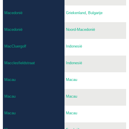
Macedonië
Griekenland
,
Bulgarije
Macedonië
Noord-Macedonië
MacCluergolf
Indonesië
Macclesfieldstraat
Indonesië
Macau
Macau
Macau
Macau
Macau
Macau