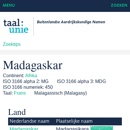
MENU
ZOEKEN
Zoektips
Madagaskar
Continent:
Afrika
ISO 3166 alpha 2:
MG
ISO 3166 alpha 3:
MDG
ISO 3166 numeriek:
450
Taal:
Frans
Malagassisch (Malagasy)
Land
Nederlandse naam
Plaatselijke naam
Malagassisch
Madagaskar
Madagasikara