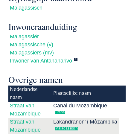
Malagassisch
Inwoneraanduiding
Malagassiër
Malagassische (v)
Malagassiërs (mv)
↑
Inwoner van Antananarivo
Overige namen
Nederlandse
Plaatselijke naam
naam
Straat van
Canal du Mozambique
Frans
Mozambique
Straat van
Lakandranon' i Môzambika
Malagassisch
Mozambique