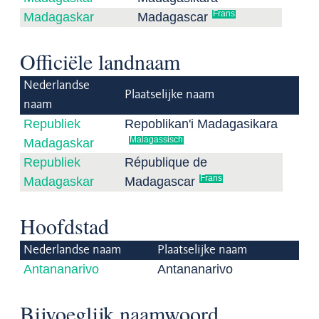
Frans
Madagaskar
Madagascar
Officiële landnaam
Nederlandse
Plaatselijke naam
naam
Republiek
Repoblikan'i Madagasikara
Malagassisch
Madagaskar
Republiek
République de
Frans
Madagaskar
Madagascar
Hoofdstad
Nederlandse naam
Plaatselijke naam
Antananarivo
Antananarivo
Bijvoeglijk naamwoord