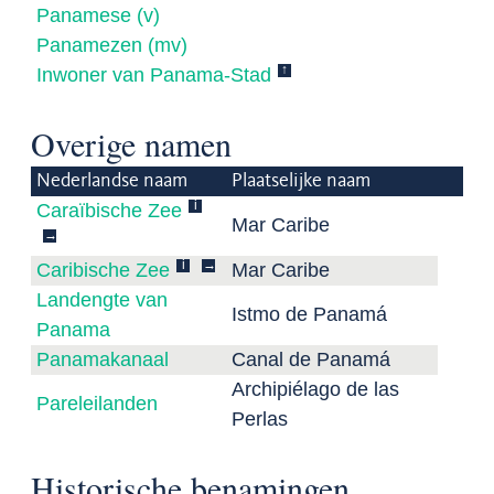
Panamese (v)
Panamezen (mv)
↑
Inwoner van Panama-Stad
Overige namen
Nederlandse naam
Plaatselijke naam
i
Caraïbische Zee
Mar Caribe
→
i
→
Caribische Zee
Mar Caribe
Landengte van
Istmo de Panamá
Panama
Panamakanaal
Canal de Panamá
Archipiélago de las
Pareleilanden
Perlas
Historische benamingen