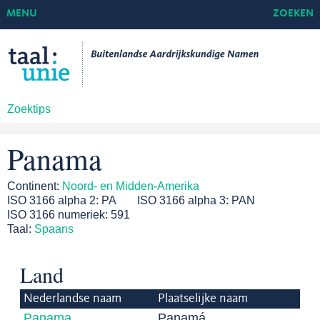
MENU
ZOEKEN
Zoektips
Panama
Continent:
Noord- en Midden-Amerika
ISO 3166 alpha 2:
PA
ISO 3166 alpha 3:
PAN
ISO 3166 numeriek:
591
Taal:
Spaans
Land
Nederlandse naam
Plaatselijke naam
Panama
Panamá