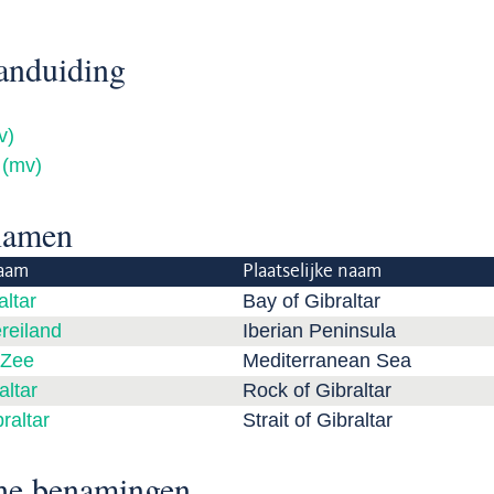
anduiding
v)
 (mv)
namen
aam
Plaatselijke naam
altar
Bay of Gibraltar
reiland
Iberian Peninsula
 Zee
Mediterranean Sea
altar
Rock of Gibraltar
raltar
Strait of Gibraltar
che benamingen