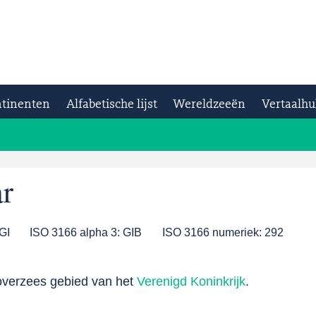
tinenten
Alfabetische lijst
Wereldzeeën
Vertaalhu
ar
GI
ISO 3166 alpha 3:
GIB
ISO 3166 numeriek:
292
 overzees gebied van het
Verenigd Koninkrijk
.