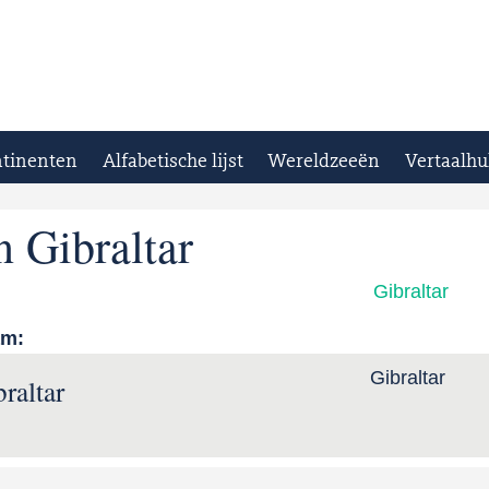
tinenten
Alfabetische lijst
Wereldzeeën
Vertaalhu
n Gibraltar
Gibraltar
am:
Gibraltar
raltar