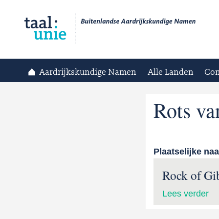
Aardrijkskundige Namen
Alle Landen
Con
Rots va
Plaatselijke na
Rock of Gib
Lees verder