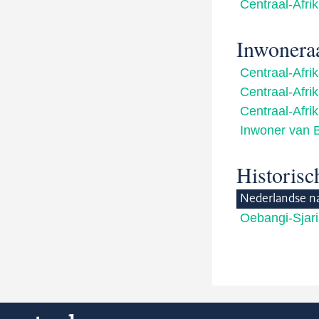
Centraal-Afri
Inwonera
Centraal-Afri
Centraal-Afri
Centraal-Afri
Inwoner van 
Historis
Nederlandse n
Oebangi-Sjari