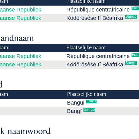
aam
Plaatselijke naam
Fra
kaanse Republiek
République centrafricaine
Sango
kaanse Republiek
Ködörösêse tî Bêafrîka
 landnaam
aam
Plaatselijke naam
Fra
kaanse Republiek
République centrafricaine
Sango
kaanse Republiek
Ködörösêse tî Bêafrîka
d
aam
Plaatselijke naam
Frans
Bangui
Sango
Bangî
ijk naamwoord