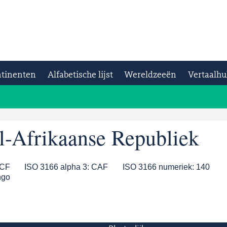
tinenten
Alfabetische lijst
Wereldzeeën
Vertaalhu
l-Afrikaanse Republiek
CF
ISO 3166 alpha 3:
CAF
ISO 3166 numeriek:
140
ngo