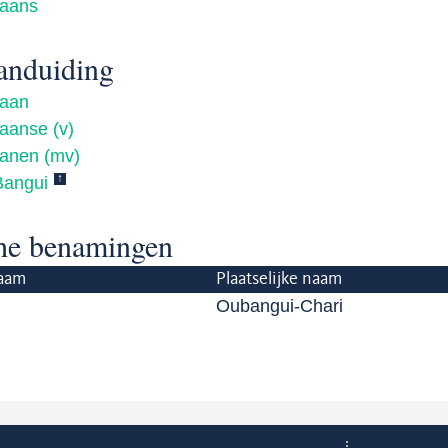
kaans
anduiding
kaan
kaanse (v)
kanen (mv)
↑
Bangui
che benamingen
aam
Plaatselijke naam
Oubangui-Chari