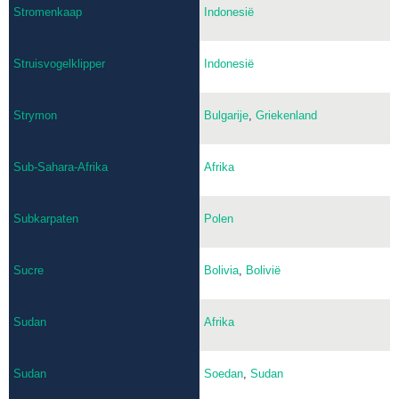
Stromenkaap
Indonesië
Struisvogelklipper
Indonesië
Strymon
Bulgarije
,
Griekenland
Sub-Sahara-Afrika
Afrika
Subkarpaten
Polen
Sucre
Bolivia
,
Bolivië
Sudan
Afrika
Sudan
Soedan
,
Sudan