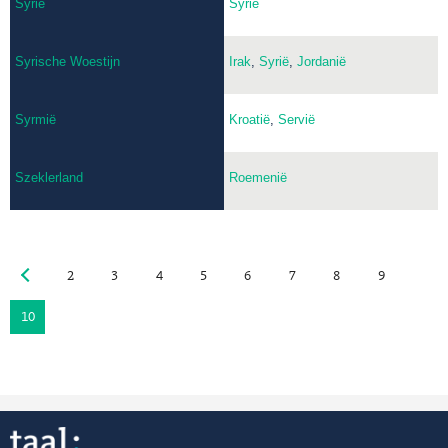
Syrië
Syrië
Syrische Woestijn
Irak
,
Syrië
,
Jordanië
Syrmië
Kroatië
,
Servië
Szeklerland
Roemenië
2
3
4
5
6
7
8
9
10