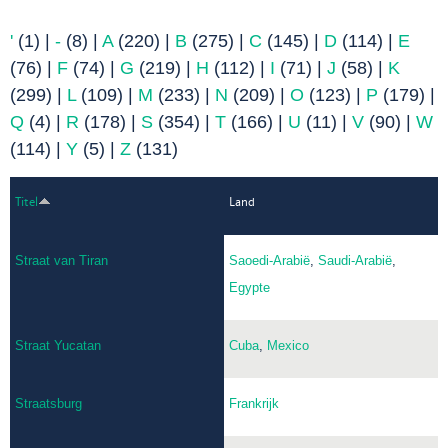
'
(1)
|
-
(8)
|
A
(220)
|
B
(275)
|
C
(145)
|
D
(114)
|
E
(76)
|
F
(74)
|
G
(219)
|
H
(112)
|
I
(71)
|
J
(58)
|
K
(299)
|
L
(109)
|
M
(233)
|
N
(209)
|
O
(123)
|
P
(179)
|
Q
(4)
|
R
(178)
|
S
(354)
|
T
(166)
|
U
(11)
|
V
(90)
|
W
(114)
|
Y
(5)
|
Z
(131)
Titel
Land
Straat van Tiran
Saoedi-Arabië
,
Saudi-Arabië
,
Egypte
Straat Yucatan
Cuba
,
Mexico
Straatsburg
Frankrijk