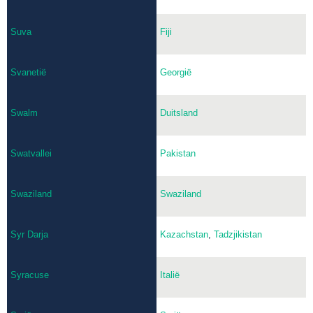
Suva
Fiji
Svanetië
Georgië
Swalm
Duitsland
Swatvallei
Pakistan
Swaziland
Swaziland
Syr Darja
Kazachstan
,
Tadzjikistan
Syracuse
Italië