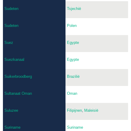
Sudeten
Tsjechië
Sudeten
Polen
Suez
Egypte
Suezkanaal
Egypte
Suikerbroodberg
Brazilië
Sultanaat Oman
Oman
Suluzee
Filipijnen
,
Maleisië
Suriname
Suriname