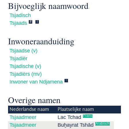
Bijvoeglijk naamwoord
Tsjadisch
#
i
Tsjaads
Inwoneraanduiding
Tsjaadse (v)
Tsjadiër
Tsjadische (v)
Tsjadiërs (mv)
↑
Inwoner van Ndjamena
Overige namen
Nederlandse naam
Plaatselijke naam
Frans
Tsjaadmeer
Lac Tchad
Arabisch
Tsjaadmeer
Buẖayrat Tshād