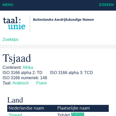
MENU
ZOEKEN
Zoektips
Tsjaad
Continent:
Afrika
ISO 3166 alpha 2:
TD
ISO 3166 alpha 3:
TCD
ISO 3166 numeriek:
148
Taal:
Arabisch
Frans
Land
Nederlandse naam
Plaatselijke naam
Arabisch
Tsjaad
Tshād