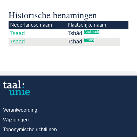
Historische benamingen
Nederlandse naam
Plaatselijke naam
Arabisch
Tsaad
Tshād
Frans
Tsaad
Tchad
Verantwoording
Wijzigingen
Toponymische richtlijnen