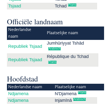
Frans
Tsjaad
Tchad
Officiële landnaam
Nederlandse
Plaatselijke naam
naam
Jumhūriyyat Tshād
Republiek Tsjaad
Arabisch
République du Tchad
Republiek Tsjaad
Frans
Hoofdstad
Nederlandse naam
Plaatselijke naam
Frans
Ndjamena
N'Djamena
Arabisch
Ndjamena
Injamīnā