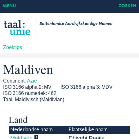
MENU
ZOEKEN
Zoektips
Maldiven
Continent:
Azië
ISO 3166 alpha 2:
MV
ISO 3166 alpha 3:
MDV
ISO 3166 numeriek:
462
Taal:
Maldivisch (Maldivian)
Land
Nederlandse naam
Plaatselijke naam
i
Maldiven
Dhivehi Raajje