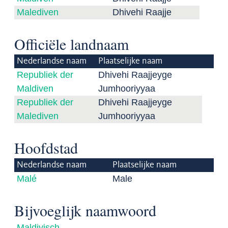
Malediven
Dhivehi Raajje
Officiële landnaam
Nederlandse naam
Plaatselijke naam
Republiek der
Dhivehi Raajjeyge
Maldiven
Jumhooriyyaa
Republiek der
Dhivehi Raajjeyge
Malediven
Jumhooriyyaa
Hoofdstad
Nederlandse naam
Plaatselijke naam
Malé
Male
Bijvoeglijk naamwoord
Maldivisch