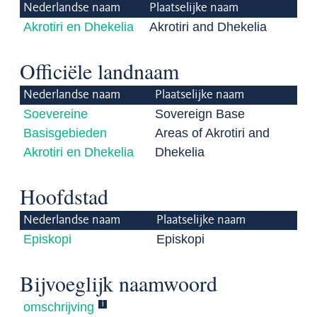
Nederlandse naam
Plaatselijke naam
Akrotiri en Dhekelia
Akrotiri and Dhekelia
Officiële landnaam
Nederlandse naam
Plaatselijke naam
Soevereine
Sovereign Base
Basisgebieden
Areas of Akrotiri and
Akrotiri en Dhekelia
Dhekelia
Hoofdstad
Nederlandse naam
Plaatselijke naam
Episkopi
Episkopi
Bijvoeglijk naamwoord
i
omschrijving