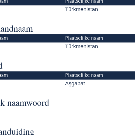
aam
Plaatselijke naam
Türkmenistan
 landnaam
aam
Plaatselijke naam
Türkmenistan
d
aam
Plaatselijke naam
Aşgabat
ijk naamwoord
anduiding