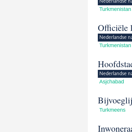
Nederlandse n
Turkmenistan
Officiële
Nederlandse n
Turkmenistan
Hoofdsta
Nederlandse n
Asjchabad
Bijvoegl
Turkmeens
Inwonera