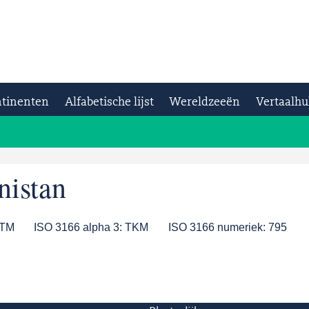
tinenten
Alfabetische lijst
Wereldzeeën
Vertaalhu
istan
TM
ISO 3166 alpha 3:
TKM
ISO 3166 numeriek:
795