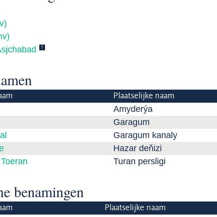
v)
mv)
↑
Asjchabad
namen
aam
Plaatselijke naam
Amyderýa
Garagum
al
Garagum kanaly
e
Hazar deňizi
 Toeran
Turan persligi
che benamingen
aam
Plaatselijke naam