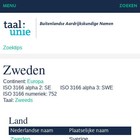
MENU
ZOEKEN
Zoektips
Zweden
Continent:
Europa
ISO 3166 alpha 2:
SE
ISO 3166 alpha 3:
SWE
ISO 3166 numeriek:
752
Taal:
Zweeds
Land
Nederlandse naam
Plaatselijke naam
Zweden
Sverige