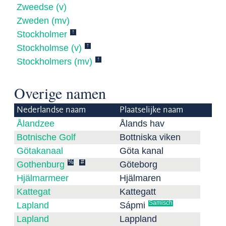
Zweedse (v)
Zweden (mv)
↑
Stockholmer
↑
Stockholmse (v)
↑
Stockholmers (mv)
Overige namen
Nederlandse naam
Plaatselijke naam
Ålandzee
Ålands hav
Botnische Golf
Bottniska viken
Götakanaal
Göta kanal
%
#
Gothenburg
Göteborg
Hjälmarmeer
Hjälmaren
Kattegat
Kattegatt
Samisch
Lapland
Sápmi
Lapland
Lappland