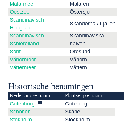
Mälarmeer
Mälaren
Oostzee
Östersjön
Scandinavisch
Skanderna / Fjällen
Hoogland
Scandinavisch
Skandinaviska
Schiereiland
halvön
Sont
Öresund
Vänermeer
Vänern
Vättermeer
Vättern
Historische benamingen
Nederlandse naam
Plaatselijke naam
→
Gotenburg
Göteborg
Schonen
Skåne
Stokholm
Stockholm