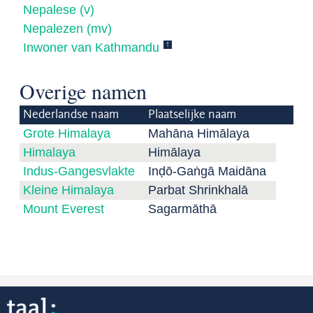
Nepalese (v)
Nepalezen (mv)
↑
Inwoner van Kathmandu
Overige namen
Nederlandse naam
Plaatselijke naam
Grote Himalaya
Mahāna Himālaya
Himalaya
Himālaya
Indus-Gangesvlakte
Inḍō-Gaṅgā Maidāna
Kleine Himalaya
Parbat Shrinkhalā
Mount Everest
Sagarmāthā