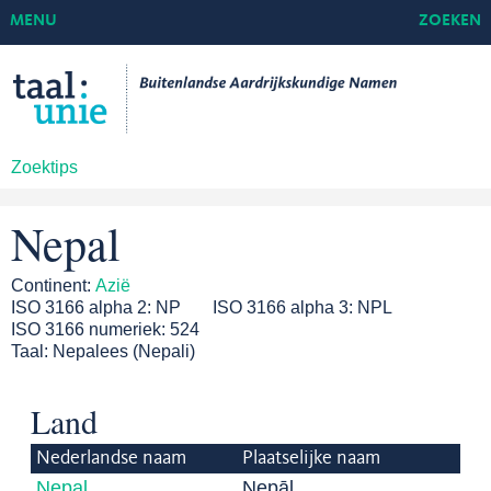
MENU
ZOEKEN
Zoektips
Nepal
Continent:
Azië
ISO 3166 alpha 2:
NP
ISO 3166 alpha 3:
NPL
ISO 3166 numeriek:
524
Taal:
Nepalees (Nepali)
Land
Nederlandse naam
Plaatselijke naam
Nepal
Nepāl