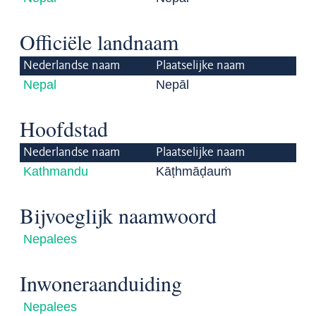
Officiële landnaam
Nederlandse naam
Plaatselijke naam
Nepal
Nepāl
Hoofdstad
Nederlandse naam
Plaatselijke naam
Kathmandu
Kāṭhmāḍauṁ
Bijvoeglijk naamwoord
Nepalees
Inwoneraanduiding
Nepalees