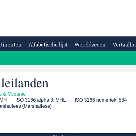
tinenten
Alfabetische lijst
Wereldzeeën
Vertaalhu
leilanden
ië & Oceanië
MH
ISO 3166 alpha 3:
MHL
ISO 3166 numeriek:
584
rshallees (Marshallese)