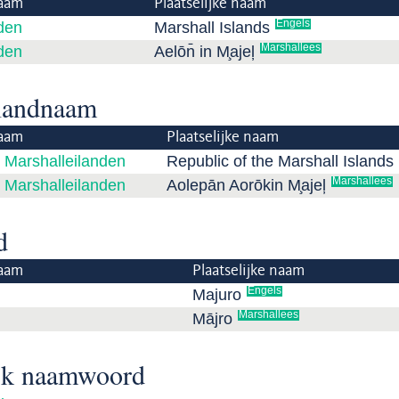
aam
Plaatselijke naam
Engels
den
Marshall Islands
Marshallees
den
Aelōn̄ in M̧ajeļ
 landnaam
aam
Plaatselijke naam
 Marshalleilanden
Republic of the Marshall Islands
Marshallees
 Marshalleilanden
Aolepān Aorōkin M̧ajeļ
d
aam
Plaatselijke naam
Engels
Majuro
Marshallees
Mājro
ijk naamwoord