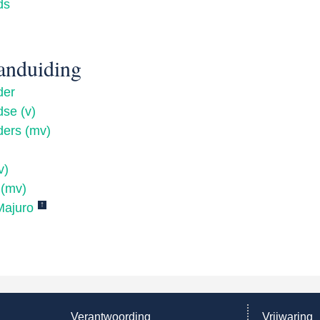
ds
anduiding
der
dse (v)
ders (mv)
v)
 (mv)
↑
Majuro
Verantwoording
Vrijwaring