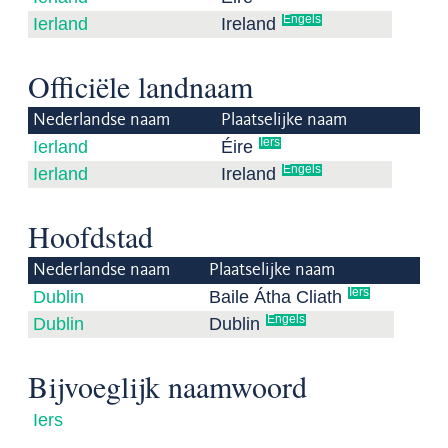
Engels
Ierland
Ireland
Officiële landnaam
Nederlandse naam
Plaatselijke naam
Iers
Ierland
Éire
Engels
Ierland
Ireland
Hoofdstad
Nederlandse naam
Plaatselijke naam
Iers
Dublin
Baile Átha Cliath
Engels
Dublin
Dublin
Bijvoeglijk naamwoord
Iers