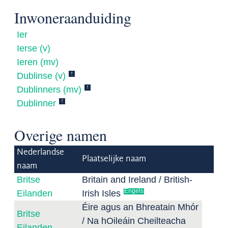
Inwoneraanduiding
Ier
Ierse (v)
Ieren (mv)
↑
Dublinse (v)
↑
Dublinners (mv)
↑
Dublinner
Overige namen
Nederlandse
Plaatselijke naam
naam
Britse
Britain and Ireland / British-
Engels
Eilanden
Irish Isles
Éire agus an Bhreatain Mhór
Britse
/ Na hOileáin Cheilteacha
Eilanden