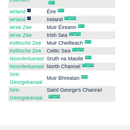
Iers
i
Iers
Ierland
Éire
i
Engels
Ierland
Ireland
Iers
Ierse Zee
Muir Éireann
Engels
Ierse Zee
Irish Sea
Iers
Keltische Zee
Muir Cheilteach
Engels
Keltische Zee
Celtic Sea
Iers
Noorderkanaal
Sruth na Maoile
Engels
Noorderkanaal
North Channel
Sint-
Iers
Muir Bhreatan
Georgekanaal
Sint-
Saint George's Channel
Engels
Georgekanaal