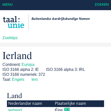
MENU
ZOEKEN
Zoektips
Ierland
Continent:
Europa
ISO 3166 alpha 2:
IE
ISO 3166 alpha 3:
IRL
ISO 3166 numeriek:
372
Taal:
Engels
Iers
Land
Nederlandse naam
Plaatselijke naam
Iers
Ierland
Éire