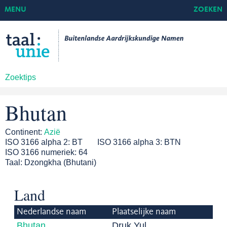
MENU
ZOEKEN
Zoektips
Bhutan
Continent:
Azië
ISO 3166 alpha 2:
BT
ISO 3166 alpha 3:
BTN
ISO 3166 numeriek:
64
Taal:
Dzongkha (Bhutani)
Land
Nederlandse naam
Plaatselijke naam
Bhutan
Druk Yul