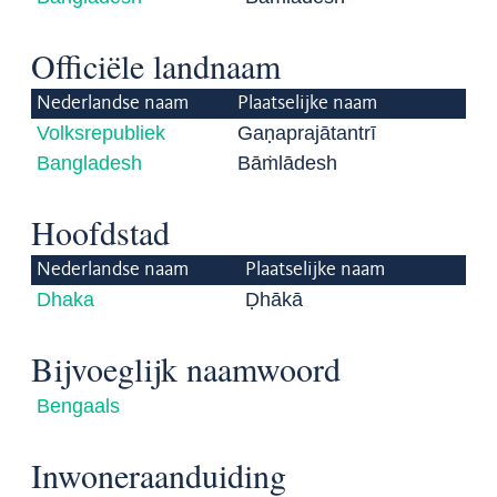
Officiële landnaam
Nederlandse naam
Plaatselijke naam
Volksrepubliek
Gaṇaprajātantrī
Bangladesh
Bāṁlādesh
Hoofdstad
Nederlandse naam
Plaatselijke naam
Dhaka
Ḍhākā
Bijvoeglijk naamwoord
Bengaals
Inwoneraanduiding