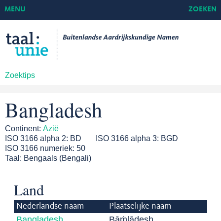
MENU
ZOEKEN
Zoektips
Bangladesh
Continent:
Azië
ISO 3166 alpha 2:
BD
ISO 3166 alpha 3:
BGD
ISO 3166 numeriek:
50
Taal:
Bengaals (Bengali)
Land
Nederlandse naam
Plaatselijke naam
Bangladesh
Bāṁlādesh