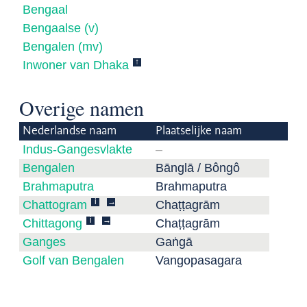
Bengaal
Bengaalse (v)
Bengalen (mv)
↑
Inwoner van Dhaka
Overige namen
Nederlandse naam
Plaatselijke naam
Indus-Gangesvlakte
–
Bengalen
Bānglā / Bôngô
Brahmaputra
Brahmaputra
i
→
Chattogram
Chaṭṭagrām
i
→
Chittagong
Chaṭṭagrām
Ganges
Gaṅgā
Golf van Bengalen
Vangopasagara