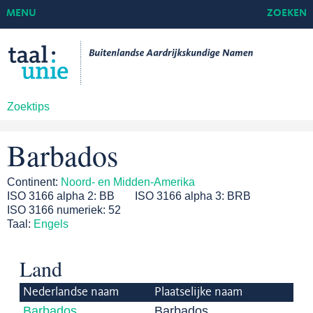
MENU
ZOEKEN
Zoektips
Barbados
Continent:
Noord- en Midden-Amerika
ISO 3166 alpha 2:
BB
ISO 3166 alpha 3:
BRB
ISO 3166 numeriek:
52
Taal:
Engels
Land
Nederlandse naam
Plaatselijke naam
Barbados
Barbados