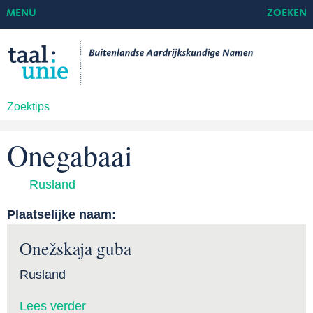
MENU
ZOEKEN
Zoektips
Onegabaai
Rusland
Plaatselijke naam:
Onežskaja guba
Rusland
Lees verder