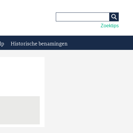
Zoektips
lp
Historische benamingen