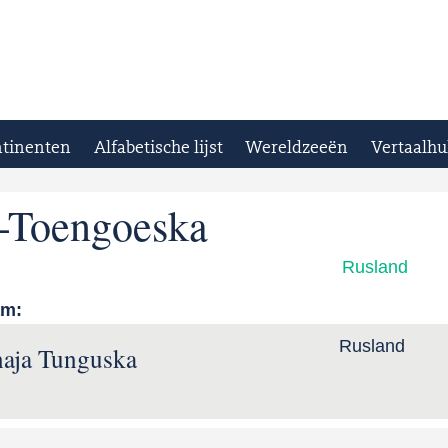
tinenten
Alfabetische lijst
Wereldzeeën
Vertaalhu
-Toengoeska
Rusland
am:
Rusland
aja Tunguska