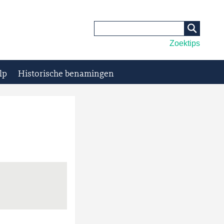
Zoektips
lp
Historische benamingen