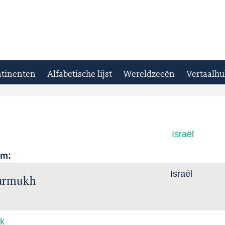
tinenten
Alfabetische lijst
Wereldzeeën
Vertaalhu
Israël
am:
Israël
armukh
k