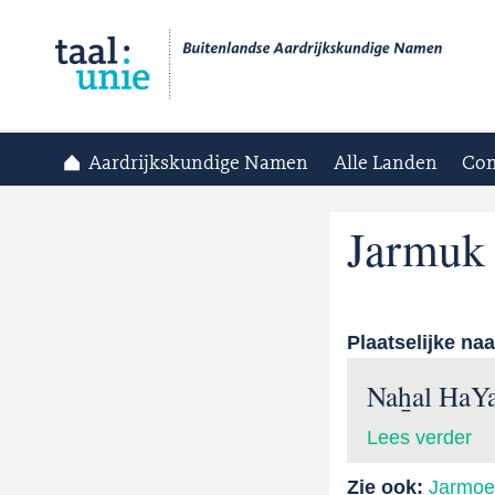
Aardrijkskundige Namen
Alle Landen
Con
Jarmuk
Plaatselijke na
Naẖal HaY
Lees verder
Zie ook:
Jarmoe