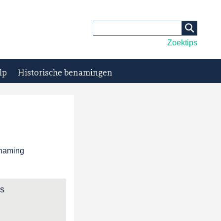
Zoektips
lp
Historische benamingen
enaming
ns