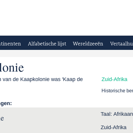
tinenten
Alfabetische lijst
Wereldzeeën
Vertaalhu
lonie
 van de Kaapkolonie was 'Kaap de
Zuid-Afrika
Historische b
ngen:
Taal:
Afrikaa
ie
Zuid-Afrika