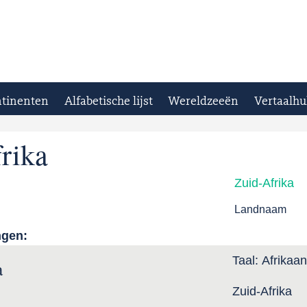
tinenten
Alfabetische lijst
Wereldzeeën
Vertaalhu
rika
Zuid-Afrika
Landnaam
ngen:
Taal:
Afrikaa
a
Zuid-Afrika