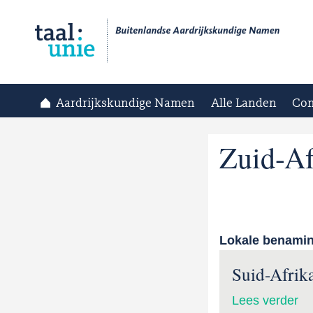
Aardrijkskundige Namen
Alle Landen
Con
Zuid-Af
Lokale benami
Suid-Afrik
Lees verder