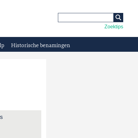
Zoektips
lp
Historische benamingen
ns