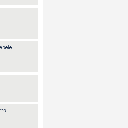
ebele
tho