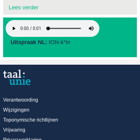
Lees verder
Uitspraak NL:
tON-k*In
Verantwoording
Wijzigingen
Toponymische richtlijnen
Vrijwaring
Privacyverklaring