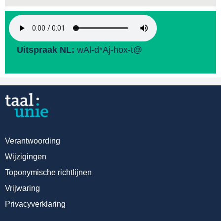
Uitspraak NL:
wAl-d*Aj-hox-t@
Verantwoording
Wijzigingen
Toponymische richtlijnen
Vrijwaring
Privacyverklaring