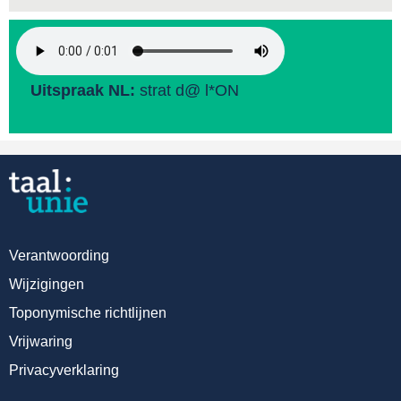
Uitspraak NL:
strat d@ l*ON
Verantwoording
Wijzigingen
Toponymische richtlijnen
Vrijwaring
Privacyverklaring