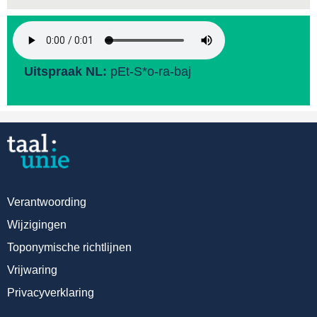
Uitspraak NL:
pEt-S*o-ra-baj
Verantwoording
Wijzigingen
Toponymische richtlijnen
Vrijwaring
Privacyverklaring