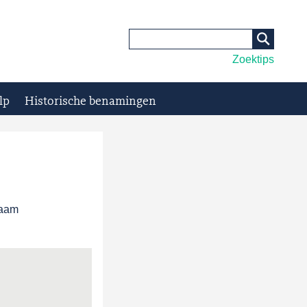
Zoektips
lp
Historische benamingen
naam