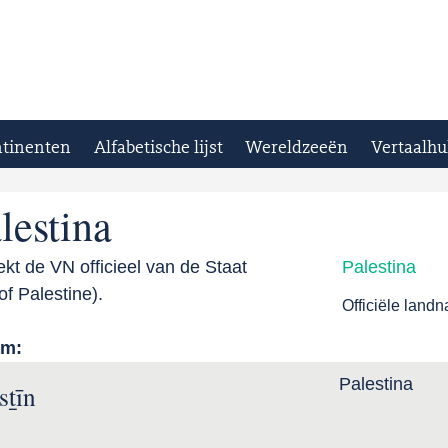
tinenten
Alfabetische lijst
Wereldzeeën
Vertaalhu
lestina
kt de VN officieel van de Staat
Palestina
of Palestine).
Officiële land
am:
Palestina
sṯīn