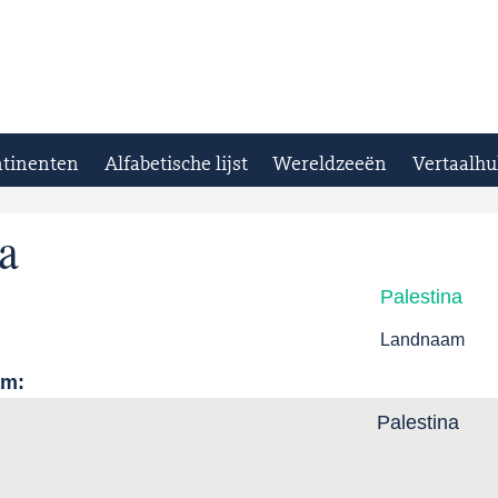
tinenten
Alfabetische lijst
Wereldzeeën
Vertaalhu
a
Palestina
Landnaam
am:
Palestina