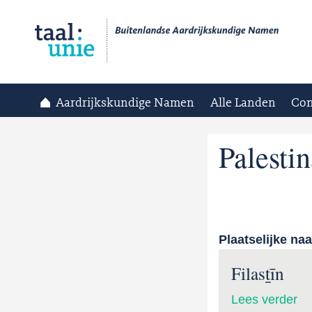
Aardrijkskundige Namen
Alle Landen
Con
Palestin
Plaatselijke na
Filasṯīn
Lees verder