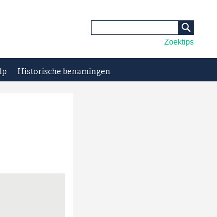
Zoektips
lp
Historische benamingen