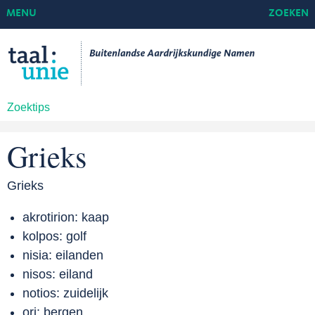
MENU
ZOEKEN
Zoektips
Grieks
Grieks
akrotirion: kaap
kolpos: golf
nisia: eilanden
nisos: eiland
notios: zuidelijk
ori: bergen