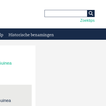
Zoektips
lp
Historische benamingen
Guinea
Guinea