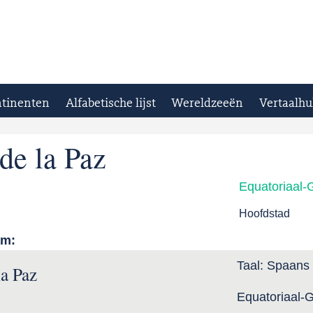
tinenten
Alfabetische lijst
Wereldzeeën
Vertaalhu
de la Paz
Equatoriaal-
Hoofdstad
am:
Taal:
Spaans
a Paz
Equatoriaal-