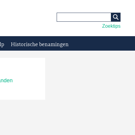
Zoektips
lp
Historische benamingen
anden