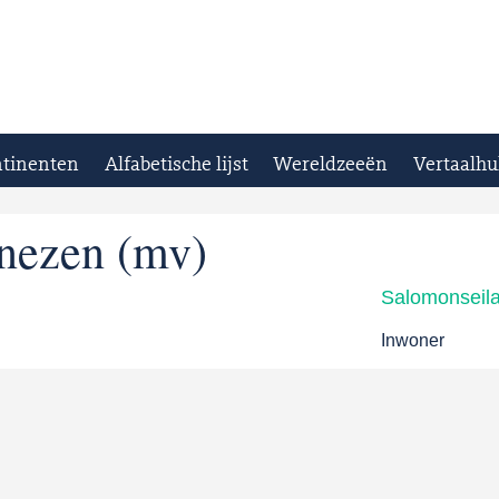
tinenten
Alfabetische lijst
Wereldzeeën
Vertaalhu
nezen (mv)
Salomonseil
Inwoner