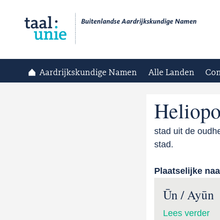
Aardrijkskundige Namen
Alle Landen
Con
Heliopo
stad uit de oudh
stad.
Plaatselijke na
Ūn / Ayūn
Lees verder