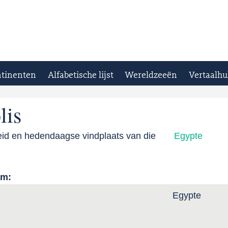
tinenten
Alfabetische lijst
Wereldzeeën
Vertaalhu
lis
eid en hedendaagse vindplaats van die
Egypte
am:
Egypte