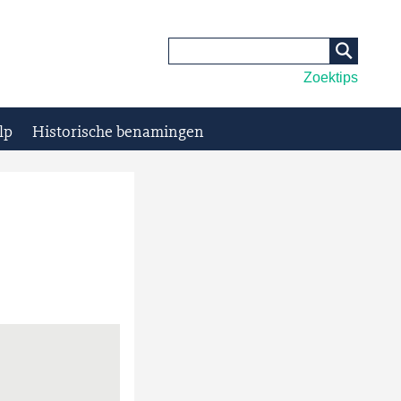
Zoektips
lp
Historische benamingen