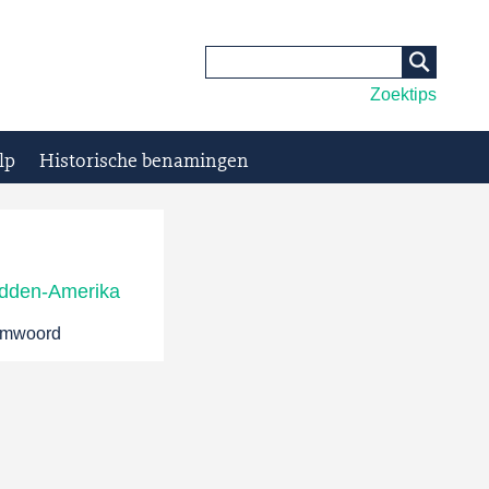
Zoektips
lp
Historische benamingen
idden-Amerika
aamwoord