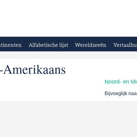
tinenten
Alfabetische lijst
Wereldzeeën
Vertaalhu
-Amerikaans
Noord- en M
Bijvoeglijk n