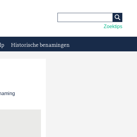
Zoektips
lp
Historische benamingen
enaming