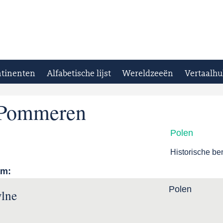
tinenten
Alfabetische lijst
Wereldzeeën
Vertaalhu
-Pommeren
Polen
Historische b
am:
Polen
lne