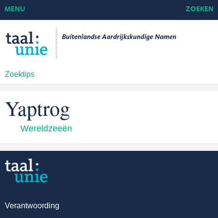
MENU
ZOEKEN
Zoektips
Yaptrog
Wereldzeeën
Verantwoording