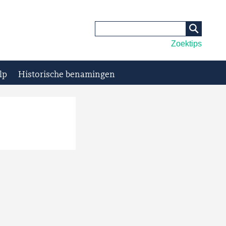
Zoektips
lp
Historische benamingen
n