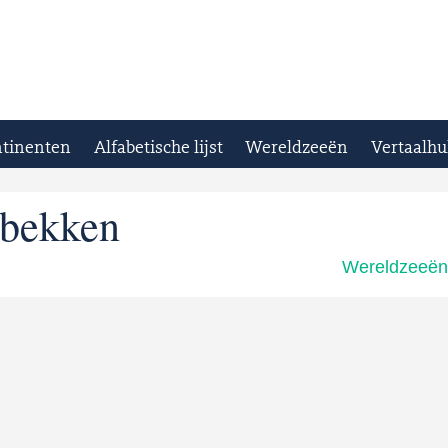
tinenten
Alfabetische lijst
Wereldzeeën
Vertaalhu
bekken
Wereldzeeë