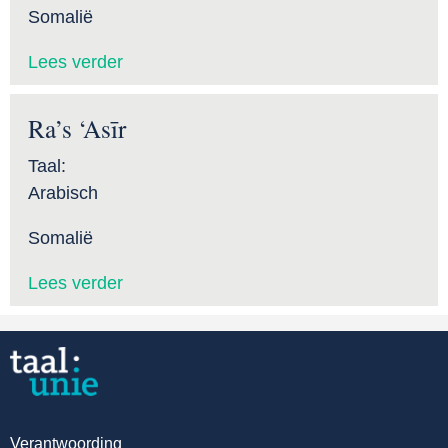
Somalië
Lees verder
Ra’s ‘Asīr
Taal:
Arabisch
Somalië
Lees verder
Verantwoording