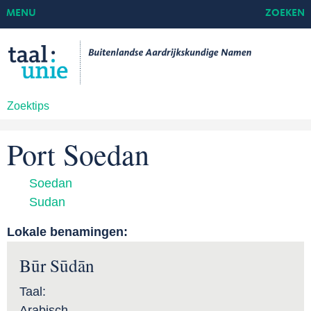
MENU
ZOEKEN
Zoektips
Port Soedan
Soedan
Sudan
Lokale benamingen:
Būr Sūdān
Taal:
Arabisch